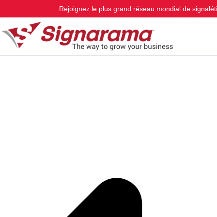
Habillage de Vitrines
Rejoignez le plus grand réseau mondial de signalét
Par
shadowknightoneforall@gmail.com
/
décembre 30, 2025