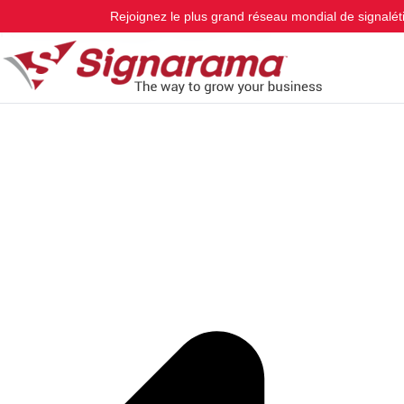
Michelin
Rejoignez le plus grand réseau mondial de signalét
Par
youssef@nlstrategy.fr
/
janvier 22, 2026