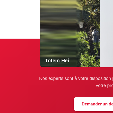
Totem Passage à l’art
Prêt à concré
Totem Hei
Nos experts sont à votre dispositio
votre pr
Demander un de